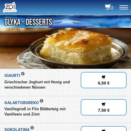
0
To
na
GLYKA - DESSERTS
GIAURTI
Griechischer Joghurt mit Honig und
6,50 €
verschiedenen Nüssen
GALAKTOBUREKO
Vanillegrieß in Filo Blätterteig mit
7,50 €
Vanilleeis und Zimt
SOKOLATINA