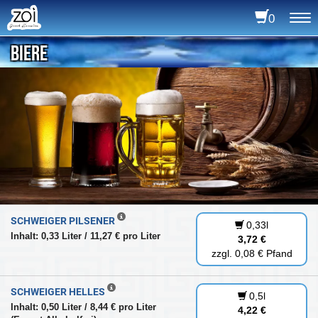
0
To
na
BIERE
SCHWEIGER PILSENER
0,33l
Inhalt: 0,33 Liter / 11,27 € pro Liter
3,72 €
zzgl. 0,08 € Pfand
SCHWEIGER HELLES
0,5l
Inhalt: 0,50 Liter / 8,44 € pro Liter
4,22 €